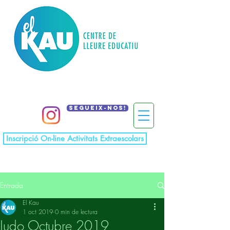
Segueix-nos!
Inscripció On-line Activitats Extraescolars
Entrada
El Kau
1 oct 2019
0 min de lectura
Judo Octubre 2019