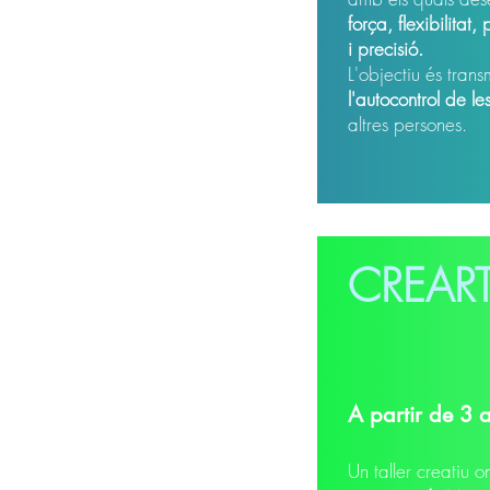
força, flexibilitat,
i precisió.
L'objectiu és trans
l'autocontrol de l
altres persones.
CREAR
A partir de 3 
Un taller creatiu o