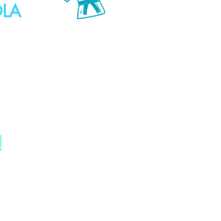
OLA
!