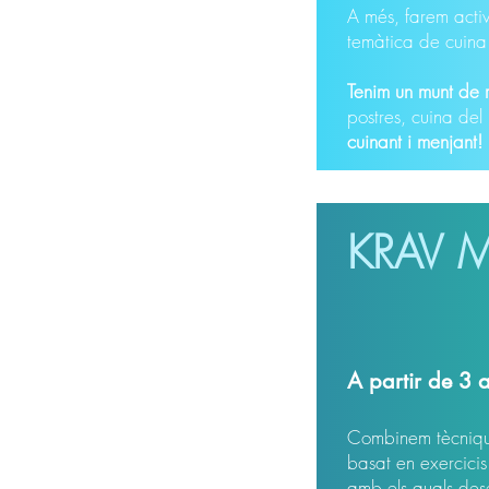
A més, farem activ
temàtica de cuin
Tenim un munt de 
postres, cuina del
cuinant i menjant!
KRAV 
A partir de 3 
Combinem tècnique
basat en exercicis
amb els quals des