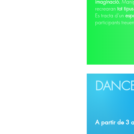
imaginació.
Manipu
recrearan
tot tipu
Es tracta d’un
espa
participants treuen
DANC
A partir de 3 