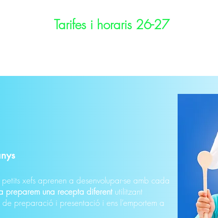
Tarifes i horaris 26-27
anys
es petits xefs aprenen a desenvolupar-se amb cada
a preparem una recepta
diferent
utilitzant
s de preparació i presentació i ens l’emportem a