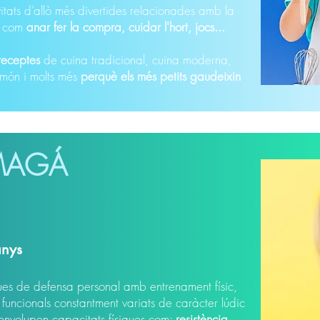
itats d’allò més divertides relacionades amb la
a com
anar fer la compra, cuidar l'hort, jocs...
receptes
de cuina tradicional, cuina moderna,
 món i molts més
perquè els més petits gaudeixin
MAGÁ
anys
s de defensa personal amb entrenament físic,
 funcionals constantment variats de caràcter lúdic
envolupen capacitats físiques com:
resistència,