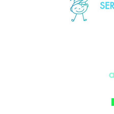
SER
a