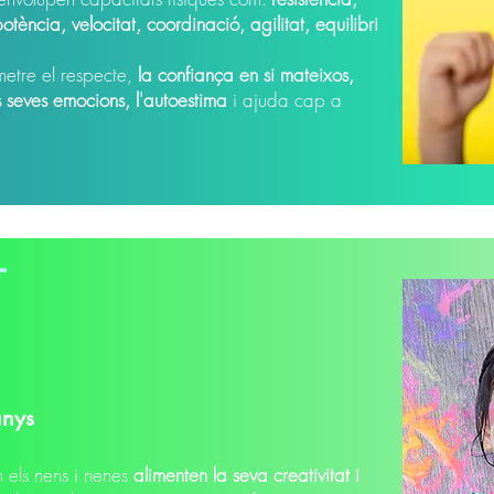
 potència, velocitat, coordinació, agilitat, equilibri
metre el respecte,
la confiança en si mateixos,
es seves emocions, l'autoestima
i ajuda cap a
T
anys
n els nens i nenes
alimenten la seva creativitat i