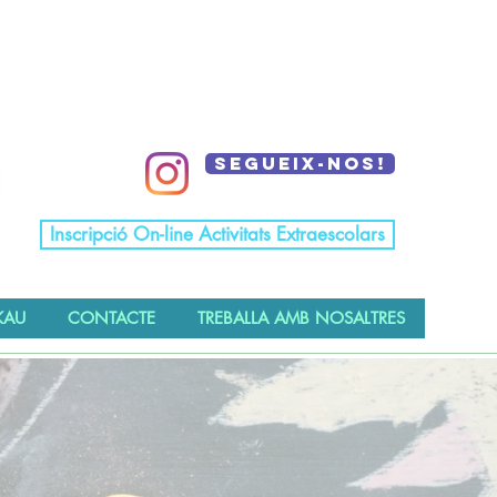
Segueix-nos!
Inscripció On-line Activitats Extraescolars
KAU
CONTACTE
TREBALLA AMB NOSALTRES