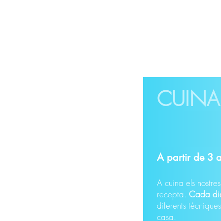
CUINA
A partir de 3 
A cuina els nostr
recepta.
Cada di
diferents tècnique
casa.