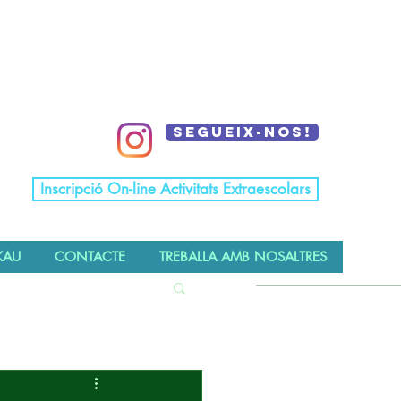
Segueix-nos!
Inscripció On-line Activitats Extraescolars
KAU
CONTACTE
TREBALLA AMB NOSALTRES