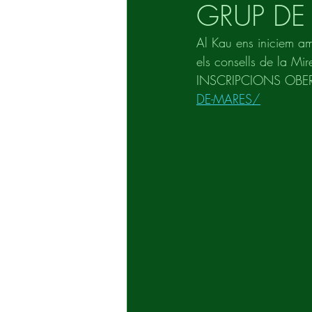
GRUP DE
Al Kau ens iniciem a
els consells de la Mire
INSCRIPCIONS OBER
DE-MARES/