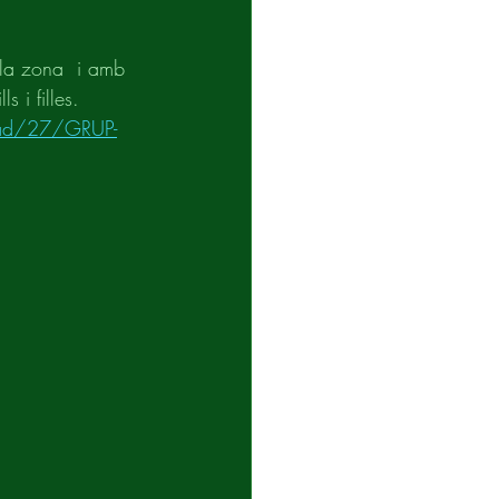
la zona  i amb 
s i filles.
idad/27/GRUP-