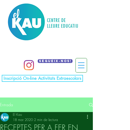
Segueix-nos!
Inscripció On-line Activitats Extraescolars
Entrada
El Kau
18 mar 2020
2 min de lectura
RECEPTES PER A FER EN