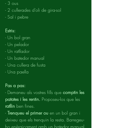
- 3 ous
- 2 cullerades d’oli de gira-sol
- Sal i pebre
Estris:
- Un bol gran
- Un pelador
- Un ratllador
- Un batedor manual
- Una cullera de fusta
- Una paella
Pas a pas:
- Demaneu als vostres fills que 
comptin les 
patates i les rentin. 
Proposeu-los que les 
ratllin 
ben fines.
- 
Trenqueu el primer ou 
en un bol gran i 
deixeu que els trenquin la resta. Barregeu-
ho enèrgicament amb un batedor manual.