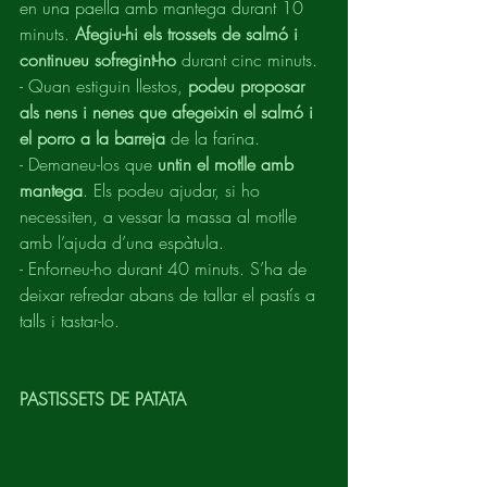
en una paella amb mantega durant 10 
minuts. 
Afegiu-hi els trossets de salmó i 
continueu sofregint-ho 
durant cinc minuts.
- Quan estiguin llestos, 
podeu proposar 
als nens i nenes que afegeixin el salmó i 
el porro a la barreja 
de la farina.
- Demaneu-los que
 untin el motlle amb 
mantega
. Els podeu ajudar, si ho 
necessiten, a vessar la massa al motlle 
amb l’ajuda d’una espàtula.
- Enforneu-ho durant 40 minuts. S’ha de 
deixar refredar abans de tallar el pastís a 
talls i tastar-lo.
PASTISSETS DE PATATA