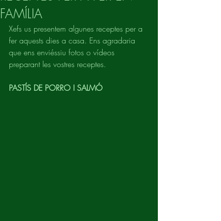
FAMÍLIA
Xefs us presentem algunes receptes per a 
fer aquests dies a casa. Ens agradaria 
que ens enviéssiu fotos o vídeos 
preparant les vostres receptes.
PASTÍS DE PORRO I SALMÓ