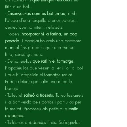
tirin a un bol.
- 
Ensenyeu-los com es bat un ou
, amb 
l’ajuda d’una forquilla o unes varetes, i 
deixeu que ho intentin ells sols.
-
Poden
 incorporar-hi la farina, un cop 
pesada
, i barrejar-ho amb una batedora 
manual fins a aconseguir una massa 
fina, sense grumolls.
- Demaneu-los 
que ratllin el formatge
. 
Proposeu-los que vessin la llet i l’oli al bol 
i que hi afegeixin el formatge ratllat. 
Podeu deixar que salin una mica la 
barreja.
- Talleu el 
salmó a trossets
. Talleu les arrels 
i la part verda dels porros i partiu-los per 
la meitat. Proposeu als petits que 
rentin 
els porros.
- Talleu-los a rodanxes fines. Sofregiu-los 