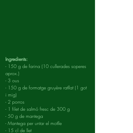
Ingredients:
- 150 g de farina (10 cullerades soperes 
aprox.)
- 3 ous
- 150 g de formatge gruyère ratllat (1 got 
i mig)
- 2 porros
- 1 filet de salmó fresc de 300 g
- 50 g de mantega
- Mantega per untar el motlle
- 15 cl de llet