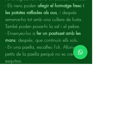
- Els nens poden 
afegir el formatge fresc i 
les patates ratllades als ous
, i després 
remenar-ho tot amb una cullera de fusta. 
També poden posar-hi la sal i el pebre.
- Ensenyeu-los a
 fer un pastisset amb les 
mans
; després, que continuïn ells sols.
- En una paella, escalfeu l’oli. Allunyeu els 
petits de la paella perquè no es cremin si 
esquitxa.
-
 Daureu els pastissets
 i gireu-los quan 
tinguin un aspecte cruixent. No els hi 
deixeu més de cinc minuts per cada 
banda.