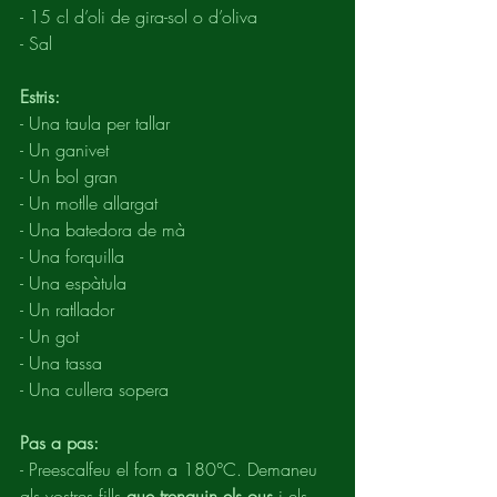
- 15 cl d’oli de gira-sol o d’oliva
- Sal
Estris:
- Una taula per tallar
- Un ganivet
- Un bol gran
- Un motlle allargat
- Una batedora de mà
- Una forquilla
- Una espàtula
- Un ratllador
- Un got
- Una tassa
- Una cullera sopera
Pas a pas:
- Preescalfeu el forn a 180°C. Demaneu 
als vostres fills 
que trenquin els ous 
i els 