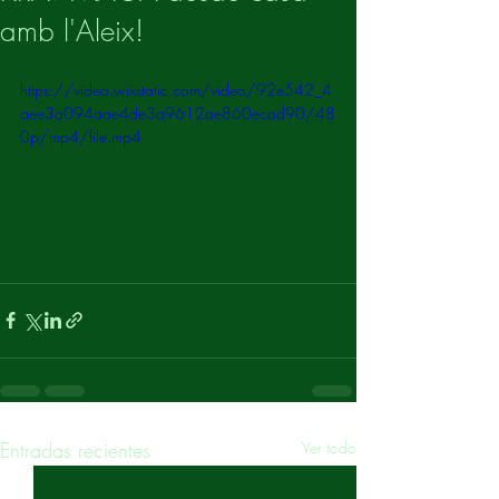
amb l'Aleix!
https://video.wixstatic.com/video/92e542_4
aee3a094aae4de3a9612ae860ecad90/48
0p/mp4/file.mp4
Entradas recientes
Ver todo