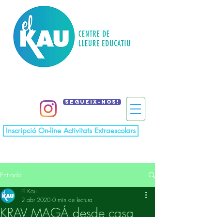
Segueix-nos!
Inscripció On-line Activitats Extraescolars
Entrada
El Kau
2 abr 2020
0 min de lectura
KRAV MAGÁ desde casa